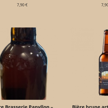
7,90
€
7,9
re Brasserie Papyllon –
Bière brune art