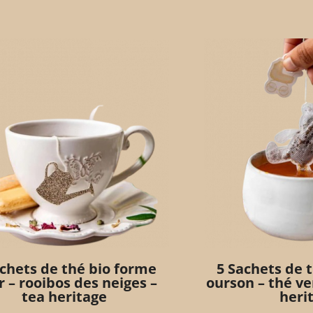
achets de thé bio forme
5 Sachets de 
r – rooibos des neiges –
ourson – thé ve
tea heritage
heri