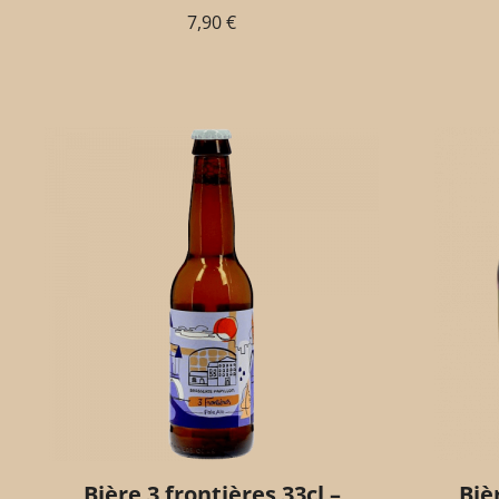
7,90
€
Bière 3 frontières 33cl –
Biè