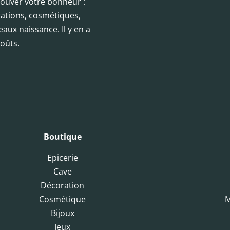
trouver votre bonheur :
orations, cosmétiques,
eaux naissance. Il y en a
oûts.
Boutique
Epicerie
Cave
Décoration
Cosmétique
M
Bijoux
Jeux