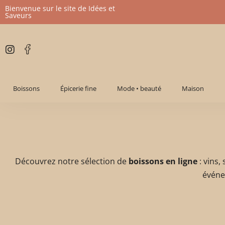
Bienvenue sur le site de Idées et
Saveurs
Aller
au
contenu
Boissons
Épicerie fine
Mode • beauté
Maison
Découvrez notre sélection de
boissons en ligne
: vins,
événe