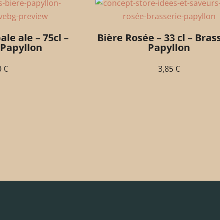
le ale – 75cl –
Bière Rosée – 33 cl – Bras
 Papyllon
Papyllon
0
€
3,85
€