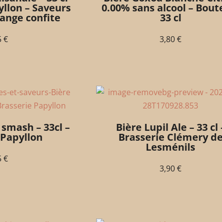
yllon – Saveurs
0.00% sans alcool – Boute
ange confite
33 cl
5
€
3,80
€
 smash – 33cl –
Bière Lupil Ale – 33 cl 
 Papyllon
Brasserie Clémery d
Lesménils
5
€
3,90
€