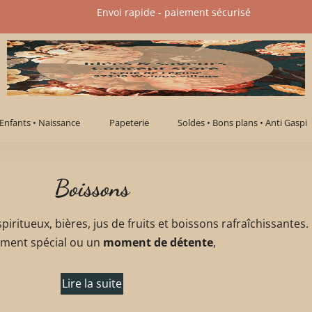
Envoi rapide - paiement sécurisé​
Enfants • Naissance
Papeterie
Soldes • Bons plans • Anti Gaspi
Boissons
 spiritueux, bières, jus de fruits et boissons rafraîchissantes
ment spécial ou un
moment de détente
,
Lire la suite