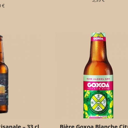
5,99
€
0
€
isanale – 33 cl
Bière Goxoa Blanche Cit