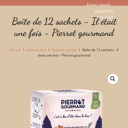
Envoi rapide -
paiement
Aller
sécurisé​
Boîte de 12 sachets - Il était
au
contenu
une fois - Pierrot gourmand
Accueil
\
Épicerie fine
\
Épicerie sucrée
\
Boîte de 12 sachets – Il
était une fois – Pierrot gourmand