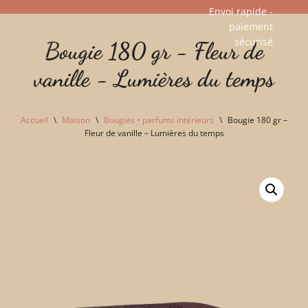
Envoi rapide -
paiement
Aller
sécurisé​
Bougie 180 gr - Fleur de
au
contenu
vanille - Lumières du temps
Accueil
\
Maison
\
Bougies • parfums intérieurs
\
Bougie 180 gr –
Fleur de vanille – Lumières du temps