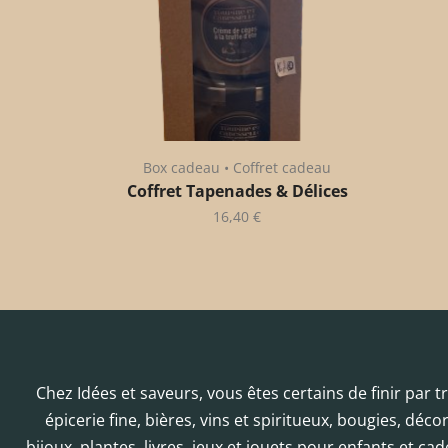
Box cadeau • Coffret cadeau
Coffret Tapenades & Délices
16,40
€
Chez Idées et saveurs, vous êtes certains de finir par 
épicerie fine, bières, vins et spiritueux, bougies, déc
bijoux, plantes, livres, jeux et jouets pour enfants et cad