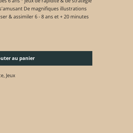
dès 6 ans ° jeux de rapidité & de stratégie
s'amusant De magnifiques illustrations
r & assimiler 6 - 8 ans et + 20 minutes
outer au panier
ce
,
Jeux