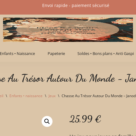
Envoi rapide - paiement sécurisé​
Enfants • Naissance
Papeterie
Soldes • Bons plans • Anti Gaspi
se Au Trésor Autour Du Monde - Ja
il
\
Enfants • naissance
\
Jeux
\
Chasse Au Trésor Autour Du Monde – Janod
25,99
€