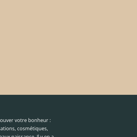
trouver votre bonheur :
orations, cosmétiques,
eaux naissance. Il y en a