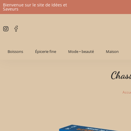
Bienvenue sur le site de Idées et
Saveurs
Aller
au
contenu
Boissons
Épicerie fine
Mode • beauté
Maison
Chas
Accue