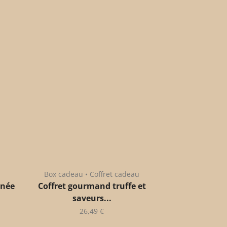
Box cadeau • Coffret cadeau
anée
Coffret gourmand truffe et
saveurs...
26,49
€