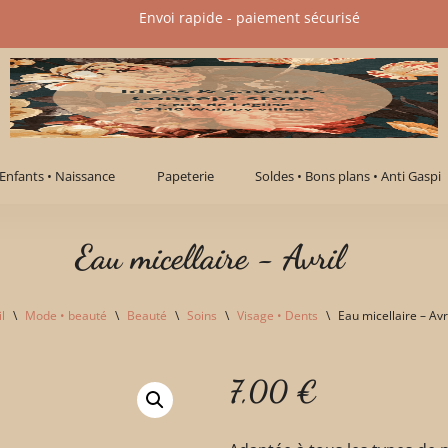
Envoi rapide - paiement sécurisé​
Enfants • Naissance
Papeterie
Soldes • Bons plans • Anti Gaspi
Eau micellaire - Avril
l
\
Mode • beauté
\
Beauté
\
Soins
\
Visage • Dents
\
Eau micellaire – Avr
7,00
€