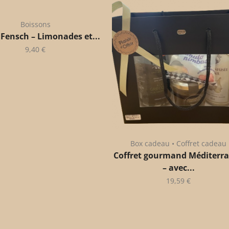
Boissons
 Fensch – Limonades et...
9,40
€
Box cadeau • Coffret cadeau
Coffret gourmand Méditerr
– avec...
19,59
€