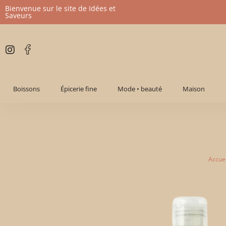
Bienvenue sur le site de Idées et
Saveurs
Aller
au
contenu
Boissons
Épicerie fine
Mode • beauté
Maison
Accuei