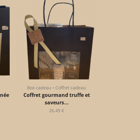
Box cadeau • Coffret cadeau
anée
Coffret gourmand truffe et
saveurs...
26,49
€