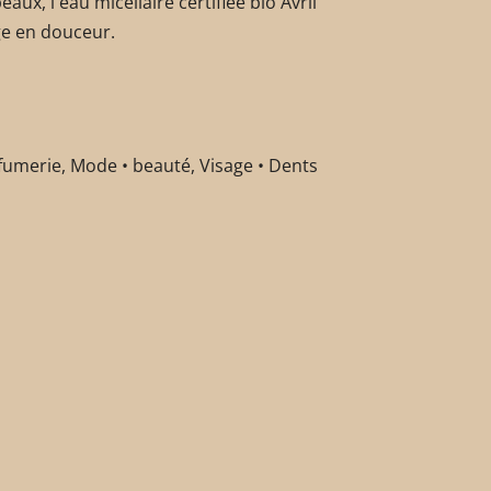
aux, l'eau micellaire certifiée bio Avril
ge en douceur.
fumerie
,
Mode • beauté
,
Visage • Dents