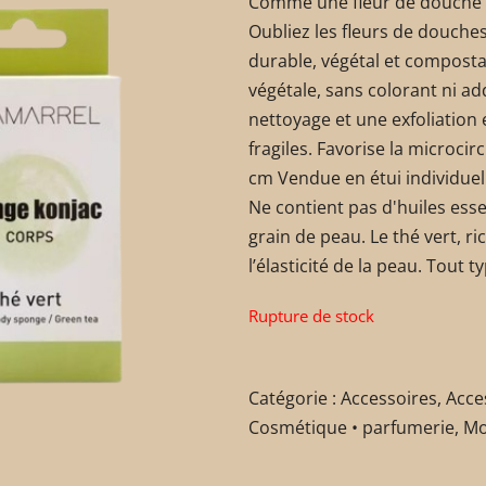
Comme une fleur de douche v
Oubliez les fleurs de douche
durable, végétal et composta
végétale, sans colorant ni ad
nettoyage et une exfoliation
fragiles. Favorise la microcir
cm Vendue en étui individuel 
Ne contient pas d'huiles esse
grain de peau. Le thé vert, r
l’élasticité de la peau. Tout 
Rupture de stock
Catégorie :
Accessoires
,
Acce
Cosmétique • parfumerie
,
Mo