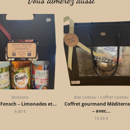
Vous aimerez aussi
Boissons
Box cadeau • Coffret cadeau
 Fensch – Limonades et...
Coffret gourmand Méditerr
– avec...
9,40
€
19,59
€