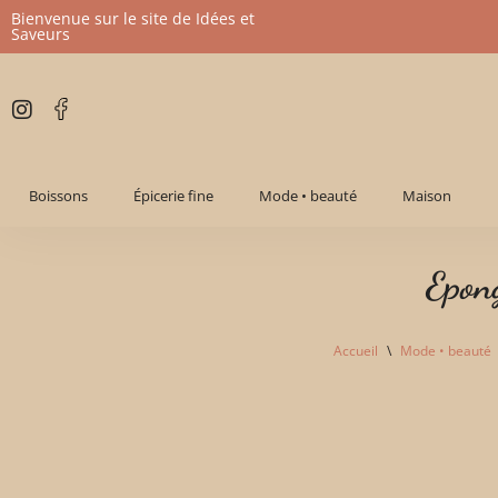
Bienvenue sur le site de Idées et
Saveurs
Aller
au
contenu
Boissons
Épicerie fine
Mode • beauté
Maison
Epon
Accueil
\
Mode • beauté