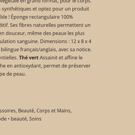
égétale en grand format, pour le corps.
s synthétiques et optez pour un produit
ble ! Éponge rectangulaire 100%
ditif. Ses fibres naturelles permettent un
 en douceur, même des peaux les plus
culation sanguine. Dimensions : 12 x 8 x 4
bilingue français/anglais, avec sa notice.
ntielles.
Thé vert
Assainit et affine le
iche en antioxydant, permet de préserver
type de peau.
ssoires
,
Beauté
,
Corps et Mains
,
de • beauté
,
Soins