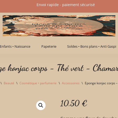
Envoi rapide - paiement sécurisé​
Enfants • Naissance
Papeterie
Soldes • Bons plans • Anti Gaspi
ge konjac corps - Thé vert - Chamar
\
Beauté
\
Cosmétique • parfumerie
\
Accessoires
\
Eponge konjac corps –
10,50
€