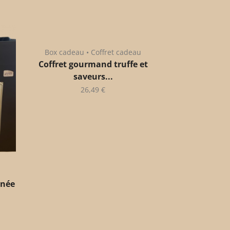
Box cadeau • Coffret cadeau
Coffret gourmand truffe et
saveurs...
26,49
€
anée