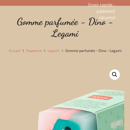
Envoi rapide -
paiement
Aller
sécurisé​
Gomme parfumée - Dino -
au
contenu
Legami
Accueil
\
Papeterie
\
Legami
\
Gomme parfumée – Dino – Legami