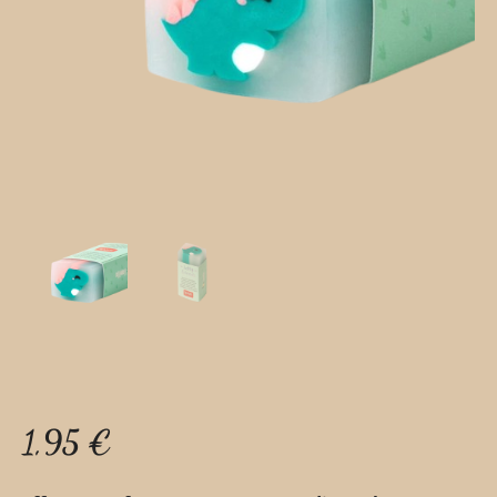
1,95
€