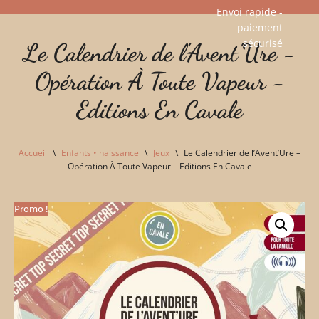
Envoi rapide -
paiement
Aller
sécurisé​
Le Calendrier de l'Avent'Ure -
au
contenu
Opération À Toute Vapeur -
Editions En Cavale
Accueil
\
Enfants • naissance
\
Jeux
\
Le Calendrier de l’Avent’Ure –
Opération À Toute Vapeur – Editions En Cavale
Promo !