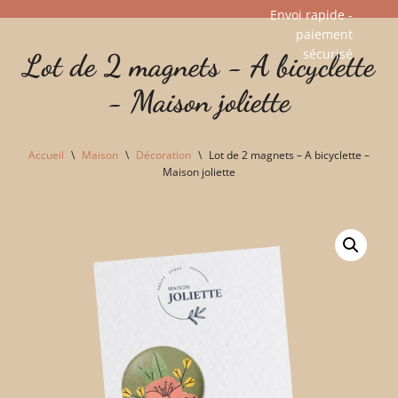
Envoi rapide -
paiement
Aller
sécurisé​
Lot de 2 magnets - A bicyclette
au
contenu
- Maison joliette
Accueil
\
Maison
\
Décoration
\
Lot de 2 magnets – A bicyclette –
Maison joliette