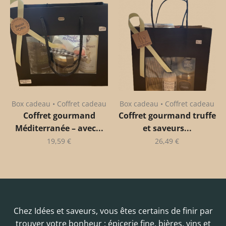
Box cadeau • Coffret cadeau
Box cadeau • Coffret cadeau
Coffret gourmand
Coffret gourmand truffe
Méditerranée – avec...
et saveurs...
19,59
€
26,49
€
Chez Idées et saveurs, vous êtes certains de finir par
trouver votre bonheur : épicerie fine, bières, vins et