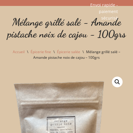
Envoi rapide -
paiement
Aller
sécurisé​
Mélange grillé salé - Amande
au
contenu
pistache noix de cajou - 100grs
Accueil
\
Épicerie fine
\
Épicerie salée
\
Mélange grillé salé –
Amande pistache noix de cajou – 100grs