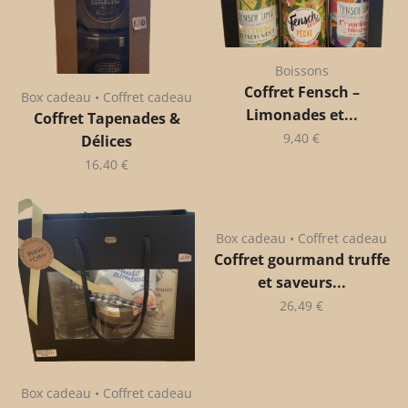
Boissons
Coffret Fensch –
Box cadeau • Coffret cadeau
Limonades et...
Coffret Tapenades &
9,40
€
Délices
16,40
€
Box cadeau • Coffret cadeau
Coffret gourmand truffe
et saveurs...
26,49
€
Box cadeau • Coffret cadeau