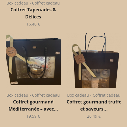
Box cadeau • Coffret cadeau
Coffret Tapenades &
Délices
16,40
€
Box cadeau • Coffret cadeau
Box cadeau • Coffret cadeau
Coffret gourmand
Coffret gourmand truffe
Méditerranée – avec...
et saveurs...
19,59
€
26,49
€