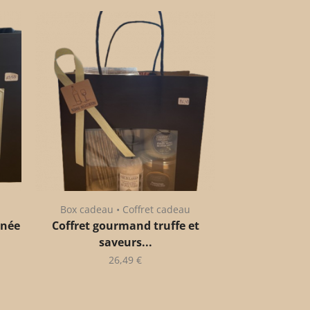
Box cadeau • Coffret cadeau
anée
Coffret gourmand truffe et
saveurs...
26,49
€