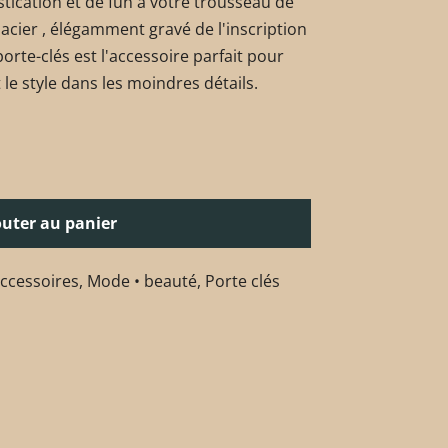
tication et de fun à votre trousseau de
 acier , élégamment gravé de l'inscription
rte-clés est l'accessoire parfait pour
 le style dans les moindres détails.
outer au panier
accessoires
,
Mode • beauté
,
Porte clés