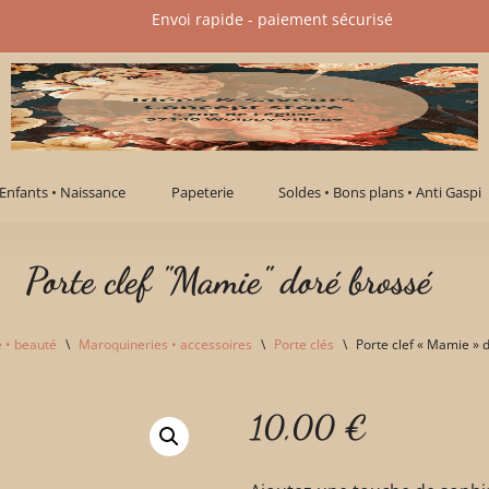
Envoi rapide - paiement sécurisé​
Enfants • Naissance
Papeterie
Soldes • Bons plans • Anti Gaspi
Porte clef "Mamie" doré brossé
 • beauté
\
Maroquineries • accessoires
\
Porte clés
\
Porte clef « Mamie » 
10,00
€