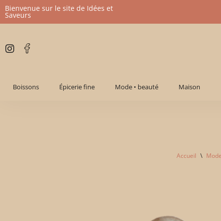
Bienvenue sur le site de Idées et
Saveurs
Aller
au
contenu
Boissons
Épicerie fine
Mode • beauté
Maison
Accueil
\
Mode