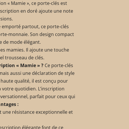
ion « Mamie », ce porte-clés est
inscription en doré ajoute une note
asions.
e emporté partout, ce porte-clés
 porte-monnaie. Son design compact
re de mode élégant.
es mamies. Il ajoute une touche
el trousseau de clés.
cription « Mamie » ?
Ce porte-clés
mais aussi une déclaration de style
haute qualité, il est conçu pour
votre quotidien. L’inscription
versationnel, parfait pour ceux qui
ntages :
t une résistance exceptionnelle et
inscription élégante font de ce