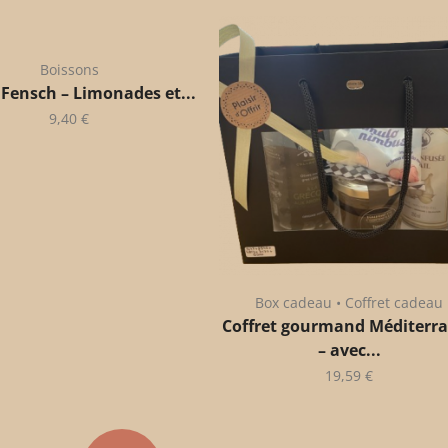
Boissons
 Fensch – Limonades et...
9,40
€
Box cadeau • Coffret cadeau
Coffret gourmand Méditerr
– avec...
19,59
€