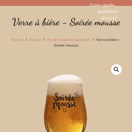
Envoi rapide -
paiement
Aller
sécurisé​
Verre à bière - Soirée mousse
au
contenu
Accueil
\
Maison
\
Art de la table et quotidien
\
Verre à bière –
Soirée mousse