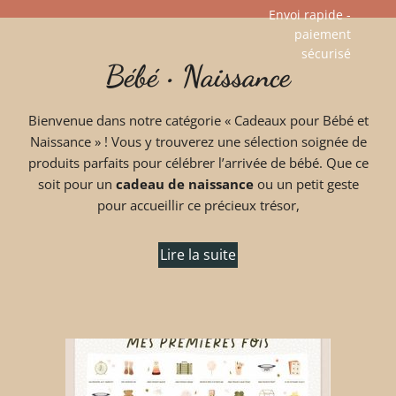
Envoi rapide -
paiement
Aller
sécurisé​
Bébé • Naissance
au
contenu
Bienvenue dans notre catégorie « Cadeaux pour Bébé et
Naissance » ! Vous y trouverez une sélection soignée de
produits parfaits pour célébrer l’arrivée de bébé. Que ce
soit pour un
cadeau de naissance
ou un petit geste
pour accueillir ce précieux trésor,
Lire la suite