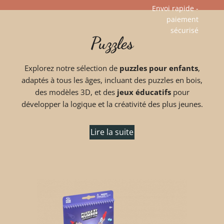
Envoi rapide -
paiement
Aller
sécurisé​
Puzzles
au
contenu
Explorez notre sélection de
puzzles pour enfants
,
adaptés à tous les âges, incluant des puzzles en bois,
des modèles 3D, et des
jeux éducatifs
pour
développer la logique et la créativité des plus jeunes.
Lire la suite