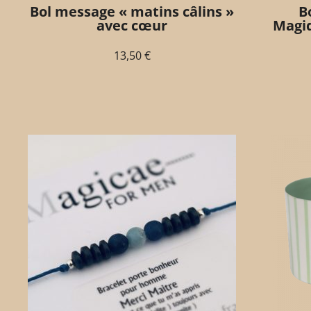
Bol message « matins câlins »
B
avec cœur
Magiq
13,50
€