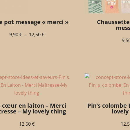
e pot message « merci »
Chaussette
mes
9,90
€
–
12,50
€
9,5
s cœur en laiton – Merci
Pin’s colombe 
resse – My lovely thing
lovely
12,50
€
12,