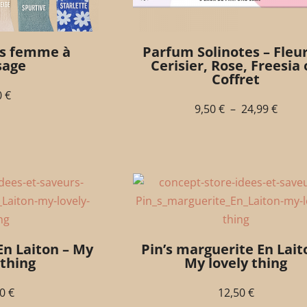
s femme à
Parfum Solinotes – Fleu
sage
Cerisier, Rose, Freesia
Coffret
0
€
9,50
€
–
24,99
€
En Laiton – My
Pin’s marguerite En Lait
 thing
My lovely thing
50
€
12,50
€