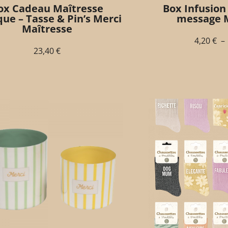
ox Cadeau Maîtresse
Box Infusion 
ue – Tasse & Pin’s Merci
message M
Maîtresse
4,20
€
–
23,40
€