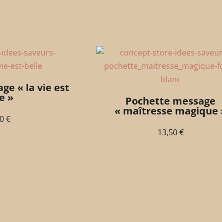
e « la vie est
e »
Pochette message
« maîtresse magique 
50
€
13,50
€