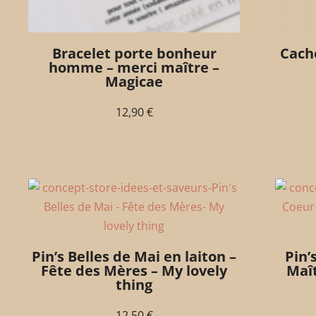
Bracelet porte bonheur
Cach
homme – merci maître –
Magicae
12,90
€
Pin’s Belles de Mai en laiton –
Pin’
Fête des Mères – My lovely
Maît
thing
12,50
€