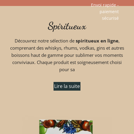
Envoi rapide -
paiement
Aller
sécurisé​
Spiritueux
au
contenu
Découvrez notre sélection de
spiritueux en ligne
,
comprenant des whiskys, rhums, vodkas, gins et autres
boissons haut de gamme pour sublimer vos moments
conviviaux. Chaque produit est soigneusement choisi
pour sa
Lire la suite